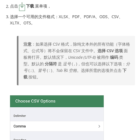
点击
下载
菜单项，
选择一个可用的文件格式：XLSX、PDF、PDF/A、ODS、CSV、
XLTX、OTS。
注意
：如果选择 CSV 格式，除纯文本外的所有功能（字体格
式、公式等）将不会保留在 CSV 文件中。
选择 CSV 选项
面
板将打开。默认情况下，
Unicode (UTF-8)
被用作
编码
类
型。默认的
分隔符
是
逗号
( , )，但也可以选择以下选项：
分
号
( ; )、
冒号
( : )、
Tab
和
空格
。选择所需的选项并点击
下
载
按钮。