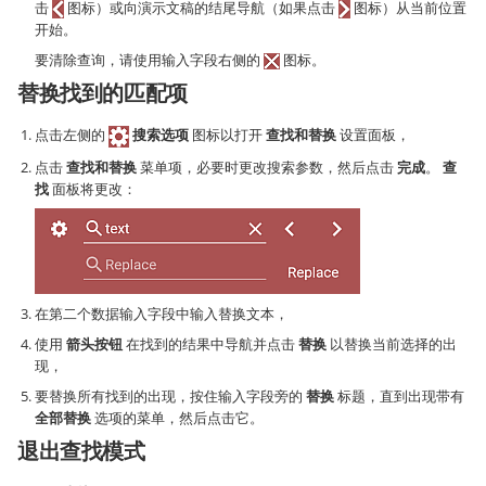
击
图标）或向演示文稿的结尾导航（如果点击
图标）从当前位置
开始。
要清除查询，请使用输入字段右侧的
图标。
替换找到的匹配项
点击左侧的
搜索选项
图标以打开
查找和替换
设置面板，
点击
查找和替换
菜单项，必要时更改搜索参数，然后点击
完成
。
查
找
面板将更改：
在第二个数据输入字段中输入替换文本，
使用
箭头按钮
在找到的结果中导航并点击
替换
以替换当前选择的出
现，
要替换所有找到的出现，按住输入字段旁的
替换
标题，直到出现带有
全部替换
选项的菜单，然后点击它。
退出查找模式