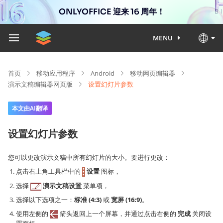
ONLYOFFICE 迎来 16 周年！
MENU
首页
移动应用程序
Android
移动网页编辑器
演示文稿编辑器网页版
设置幻灯片参数
本文由AI翻译
设置幻灯片参数
您可以更改演示文稿中所有幻灯片的大小。要进行更改：
点击右上角工具栏中的
设置
图标，
选择
演示文稿设置
菜单项，
选择以下选项之一：
标准 (4:3)
或
宽屏 (16:9)
。
使用左侧的
箭头返回上一个屏幕，并通过点击右侧的
完成
关闭设