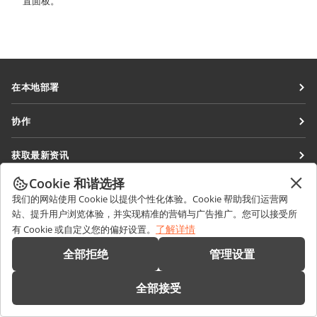
置面板。
在本地部署
文档
协作
协作空间
针对贡献者
获取最新资讯
工作区
针对翻译人员
博客
Cookie 和谐选择
连接器
获取帮助
针对博主
我们的网站使用 Cookie 以提供个性化体验。Cookie 帮助我们运营网
桌面应用程序
论坛
站、提升用户浏览体验，并实现精准的营销与广告推广。您可以接受所
职位空缺
联系我们
了解详情
有 Cookie 或自定义您的偏好设置。
移动应用程序
培训课程
销售相关问题
sales@onlyoffice.com
全部拒绝
管理设置
onlyoffice.com
网络研讨会
合作伙伴咨询
partners@onlyoffice.com
© Ascensio System SIA 2026。保留所有权利
白皮书
全部接受
媒体咨询
press@onlyoffice.com
支持联系表单