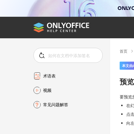
ONLYO
首页
本文由
术语表
预览
视频
要预览
常见问题解答
在
点
向