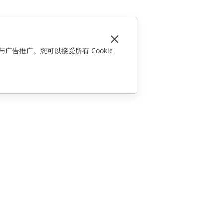
与广告推广。您可以接受所有 Cookie
联系我们
销售相关问题
sales@onlyoffice.com
合作伙伴咨询
partners@onlyoffice.com
媒体咨询
press@onlyoffice.com
请求回电