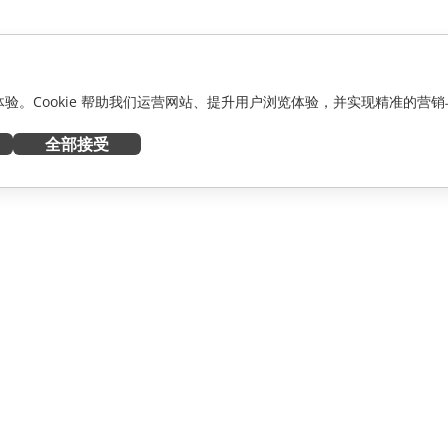
化体验。Cookie 帮助我们运营网站、提升用户浏览体验，并实现精准的营销
全部接受
获取帮助
者
论坛
人员
培训课程
网络研讨会
白皮书
资讯
支持联系表单
预约演示