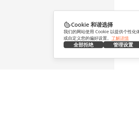
Cookie 和谐选择
我们的网站使用 Cookie 以提供个性
或自定义您的偏好设置。
了解详情
全部拒绝
管理设置
在本地部署
协作
文档
针对贡献
协作空间
针对翻译
工作区
针对博主
连接器
职位空缺
桌面应用程序
获取最新
移动应用程序
博客