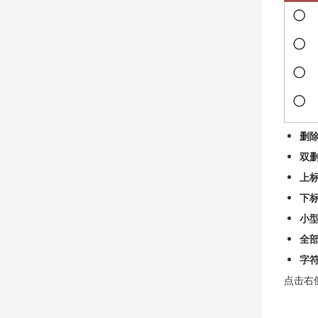
删
双
上
下
小
全
字
点击右