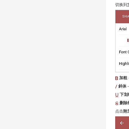
切换到
加粗
斜体
下划
删除
点击
附