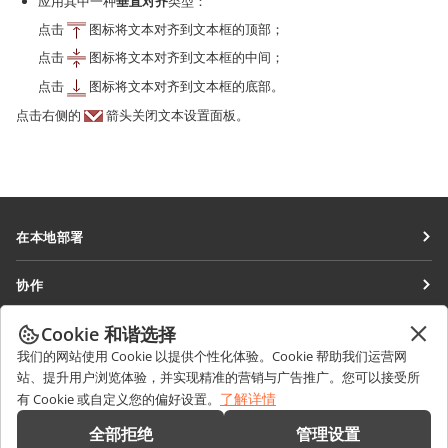
应用其中一种
垂直对齐
类型：
点击
图标将文本对齐到文本框的顶部；
点击
图标将文本对齐到文本框的中间；
点击
图标将文本对齐到文本框的底部。
点击右侧的
箭头关闭文本设置面板。
在本地部署
文档
协作
协作空间
针对贡献者
Cookie 和谐选择
获取最新资讯
工作区
针对翻译人员
我们的网站使用 Cookie 以提供个性化体验。Cookie 帮助我们运营网
博客
连接器
站、提升用户浏览体验，并实现精准的营销与广告推广。您可以接受所
获取帮助
针对博主
了解详情
有 Cookie 或自定义您的偏好设置。
桌面应用程序
论坛
职位空缺
联系我们
全部拒绝
管理设置
移动应用程序
培训课程