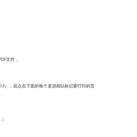
DF文件，
-13
），或点击下面的每个
复选框
以标记要打印的页
）；