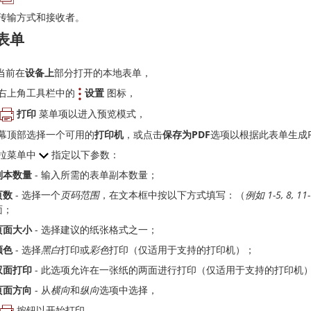
传输方式和接收者。
表单
当前在
设备上
部分打开的本地表单，
右上角工具栏中的
设置
图标，
打印
菜单项以进入预览模式，
幕顶部选择一个可用的
打印机
，或点击
保存为PDF
选项以根据此表单生成P
拉菜单中
指定以下参数：
副本数量
- 输入所需的表单副本数量；
页数
- 选择一个
页码范围
，在文本框中按以下方式填写：（
例如 1-5, 8, 11
面；
页面大小
- 选择建议的纸张格式之一；
颜色
- 选择
黑白
打印或
彩色
打印（仅适用于支持的打印机）；
双面打印
- 此选项允许在一张纸的两面进行打印（仅适用于支持的打印机
页面方向
- 从
横向
和
纵向
选项中选择，
按钮以开始打印。