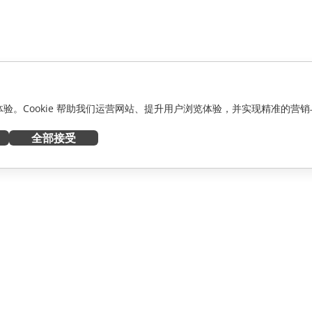
化体验。Cookie 帮助我们运营网站、提升用户浏览体验，并实现精准的营销
全部接受
获取帮助
者
论坛
人员
培训课程
网络研讨会
白皮书