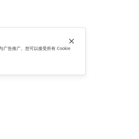
与广告推广。您可以接受所有 Cookie
联系我们
销售相关问题
sales@onlyoffice.com
合作伙伴咨询
partners@onlyoffice.com
媒体咨询
press@onlyoffice.com
请求回电