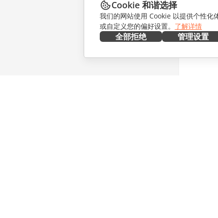
Cookie 和谐选择
我们的网站使用 Cookie 以提供个性
或自定义您的偏好设置。
了解详情
全部拒绝
管理设置
在本地部署
协作
文档
针对贡献
协作空间
针对翻译
工作区
针对博主
连接器
职位空缺
桌面应用程序
获取最新
移动应用程序
博客