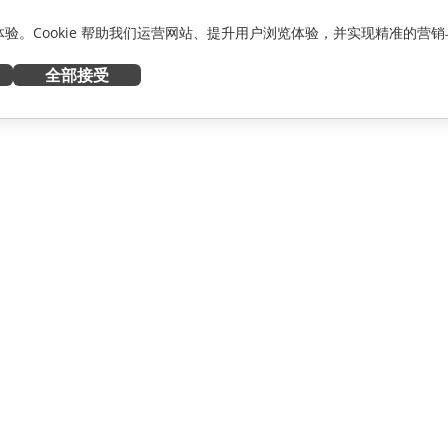
化体验。Cookie 帮助我们运营网站、提升用户浏览体验，并实现精准的营销
全部接受
获取帮助
者
论坛
人员
培训课程
网络研讨会
白皮书
资讯
支持联系表单
预约演示