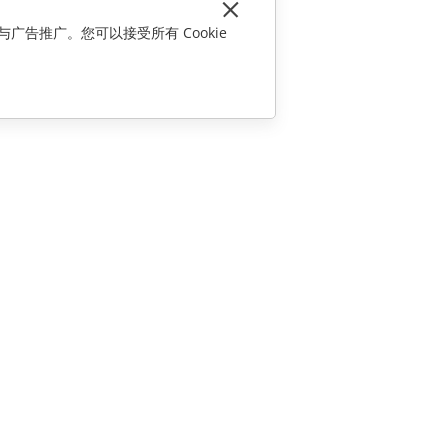
与广告推广。您可以接受所有 Cookie
联系我们
销售相关问题
sales@onlyoffice.com
合作伙伴咨询
partners@onlyoffice.com
媒体咨询
press@onlyoffice.com
请求回电