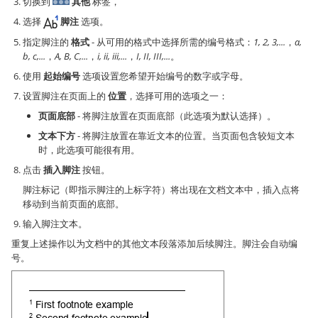
切换到
其他
标签，
选择
脚注
选项。
指定脚注的
格式
- 从可用的格式中选择所需的编号格式：
1, 2, 3,...
，
a,
b, c,...
，
A, B, C,...
，
i, ii, iii,...
，
I, II, III,...
。
使用
起始编号
选项设置您希望开始编号的数字或字母。
设置脚注在页面上的
位置
，选择可用的选项之一：
页面底部
- 将脚注放置在页面底部（此选项为默认选择）。
文本下方
- 将脚注放置在靠近文本的位置。当页面包含较短文本
时，此选项可能很有用。
点击
插入脚注
按钮。
脚注标记（即指示脚注的上标字符）将出现在文档文本中，插入点将
移动到当前页面的底部。
输入脚注文本。
重复上述操作以为文档中的其他文本段落添加后续脚注。脚注会自动编
号。