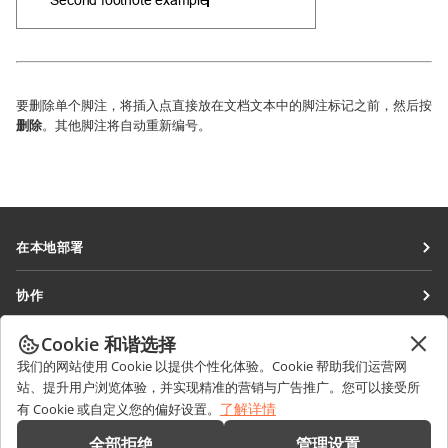
要删除单个脚注，将插入点直接放在文档文本中的脚注标记之前，然后按
删除
。其他脚注将自动重新编号。
在本地部署
文档
协作
协作空间
针对贡献者
Cookie 和谐选择
获取最新资讯
工作区
针对翻译人员
我们的网站使用 Cookie 以提供个性化体验。Cookie 帮助我们运营网
博客
连接器
站、提升用户浏览体验，并实现精准的营销与广告推广。您可以接受所
获取帮助
针对博主
了解详情
有 Cookie 或自定义您的偏好设置。
桌面应用程序
论坛
职位空缺
联系我们
全部拒绝
管理设置