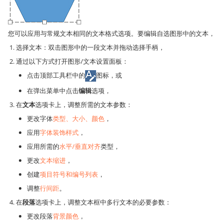
您可以应用与常规文本相同的文本格式选项。要编辑自选图形中的文本，
选择文本：双击图形中的一段文本并拖动选择手柄，
通过以下方式打开图形/文本设置面板：
点击顶部工具栏中的
图标，或
在弹出菜单中点击
编辑
选项，
在
文本
选项卡上，调整所需的文本参数：
更改字体
类型、大小、颜色
，
应用
字体装饰样式
，
应用所需的
水平/垂直对齐
类型，
更改
文本缩进
，
创建
项目符号和编号列表
，
调整
行间距
。
在
段落
选项卡上，调整文本框中多行文本的必要参数：
更改段落
背景颜色
，