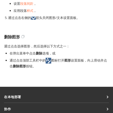
设置
段落间距
，
应用段落
样式
，
通过点击右侧的
箭头关闭图形/文本设置面板。
删除图形
通过点击选择图形，然后选择以下方式之一：
在弹出菜单中点击
删除
选项，或
通过点击顶部工具栏中的
图标打开
图形
设置面板，向上滑动并点
击
删除图形
按钮。
在本地部署
文档
协作