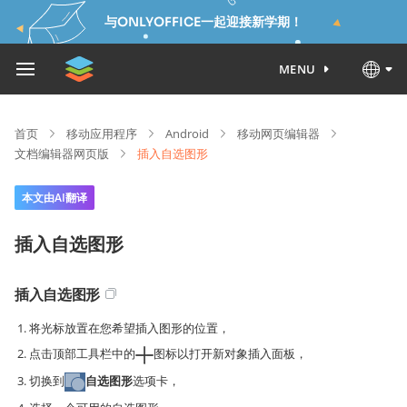
与ONLYOFFICE一起迎接新学期！
MENU
首页
移动应用程序
Android
移动网页编辑器
文档编辑器网页版
插入自选图形
本文由AI翻译
插入自选图形
插入自选图形
将光标放置在您希望插入图形的位置，
点击顶部工具栏中的
图标以打开新对象插入面板，
切换到
自选图形
选项卡，