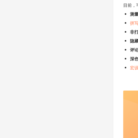
目前，
测
拼
非
隐
评
深
宏