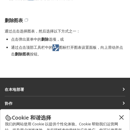
删除图表
通过点击选择图表，然后选择以下方式之一：
点击弹出菜单中的
删除
选项，或
通过点击顶部工具栏中的
图标打开图表设置面板，向上滑动并点
击
删除图表
按钮。
在本地部署
文档
协作
协作空间
针对贡献者
Cookie 和谐选择
获取最新资讯
工作区
针对翻译人员
我们的网站使用 Cookie 以提供个性化体验。Cookie 帮助我们运营网
博客
连接器