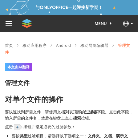
与ONLYOFFICE一起迎接新学期！
MENU
首页
移动应用程序
Android
移动网页编辑器
管理文
件
本文由AI翻译
管理文件
对单个文件的操作
要快速找到所需文件，请使用文档列表顶部的
过滤器
字段。点击此字段，
输入所需的文件名，然后在键盘上点击
搜索
按钮。
点击
按钮并指定必要的过滤参数：
要按
类型
过滤项目，请选择以下选项之一：
文件夹
、
文档
、
演示文