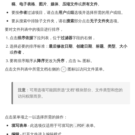
稿
、
电子表格
、
图片
、
媒体
、
压缩文件
或
所有文件
。
要按
作者
过滤项目，请点击
用户
或
组
选项并选择所需的用户或组。
要从搜索中排除子文件夹，请在
搜索
部分点击
无子文件夹
选项。
要对文件列表中的项目进行排序，
点击
排序依据
下拉列表，位于
过滤器
字段的右侧，
选择必要的排序标准：
最后修改日期
、
创建日期
、
标题
、
类型
、
大小
或
作者
，
要将排序顺序从
降序
更改为
升序
，点击
图标。
点击文件列表中所需文档右侧的
图标以访问文件菜单。
注意
：可用选项可能因所选“文档”模块部分、文件类型和您的
访问权限而异。
点击菜单项之一以选择所需的操作：
填写表单
- 此选项仅适用于可填写的
表单。
.PDF
编辑
- 打开文件进入编辑模式。