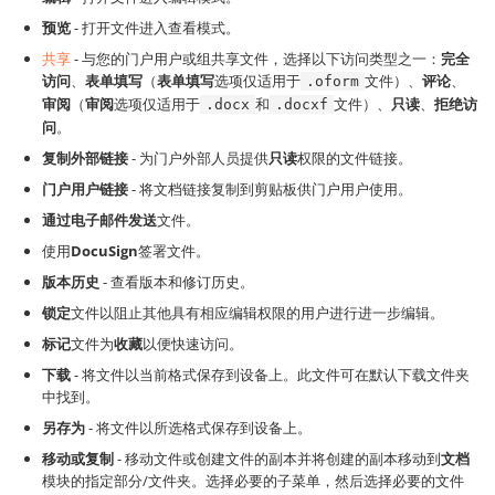
预览
- 打开文件进入查看模式。
共享
- 与您的门户用户或组共享文件，选择以下访问类型之一：
完全
访问
、
表单填写
（
表单填写
选项仅适用于
文件）、
评论
、
.oform
审阅
（
审阅
选项仅适用于
和
文件）、
只读
、
拒绝访
.docx
.docxf
问
。
复制外部链接
- 为门户外部人员提供
只读
权限的文件链接。
门户用户链接
- 将文档链接复制到剪贴板供门户用户使用。
通过电子邮件发送
文件。
使用
DocuSign
签署文件。
版本历史
- 查看版本和修订历史。
锁定
文件以阻止其他具有相应编辑权限的用户进行进一步编辑。
标记
文件为
收藏
以便快速访问。
下载
- 将文件以当前格式保存到设备上。此文件可在默认下载文件夹
中找到。
另存为
- 将文件以所选格式保存到设备上。
移动或复制
- 移动文件或创建文件的副本并将创建的副本移动到
文档
模块的指定部分/文件夹。选择必要的子菜单，然后选择必要的文件