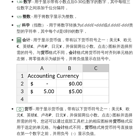
数字
- 用于显示带有小数点后0-30位数字的数字，其中每组三
位数字之间添加千位分隔符，
整数
- 用于将数字显示为整数，
科学
（指数） - 用于将数字转换为
d.dddE+ddd
或
d.dddE-ddd
类
型的字符串，其中每个
d
是0到9的数字，
会计
- 用于显示货币值，带有以下货币符号之一：美元
$
、欧元
€
、英镑
£
、卢布
₽
、日元
¥
，并保留两位小数。点击
图标并选择所
需的符号。与
货币
格式不同，
会计
格式将货币符号对齐到单元格的
左侧，将零值表示为破折号，并将负值显示在括号中。
货币
- 用于显示货币值，带有以下货币符号之一：美元
$
、欧
元
€
、英镑
£
、卢布
₽
、日元
¥
，并保留两位小数。点击
图标并选择
所需的符号。您还可以通过底部工具栏上的相应图标将
货币
格式应
用于选定的单元格。与
会计
格式不同，
货币
格式将货币符号直接放
在第一个数字之前，并用负号（-）显示负值。