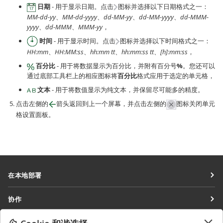
日期
- 用于显示日期。点击
图标并选择以下日期格式之一：
MM-dd-yy
、
MM-dd-yyyy
、
dd-MM-yy
、
dd-MM-yyyy
、
dd-MMM-
yyyy
、
dd-MMM
、
MMM-yy
，
时间
- 用于显示时间。点击
图标并选择以下时间格式之一：
HH:mm
、
HH:MM:ss
、
hh:mm tt
、
hh:mm:ss tt
、
[h]:mm:ss
，
百分比
- 用于将数据显示为百分比，并附有百分号
%
。您还可以
通过底部工具栏上的相应图标将
百分比
格式应用于选定的单元格，
文本
- 用于将数值显示为纯文本，并保留尽可能多的精度。
点击左侧的
箭头返回到上一个屏幕，并点击左侧的
图标关闭单元
格设置面板。
在本地部署
文档
协作
协作空间
针对贡献者
获取最新资讯