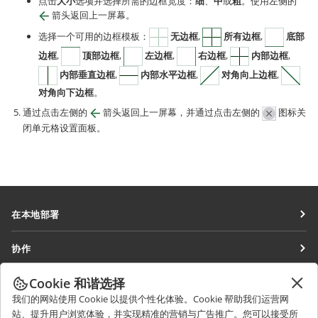
点击
大小
选项并选择所需的边框宽度：
细
、
中
或
粗
。使用左侧的
箭头返回上一屏幕。
选择一个可用的边框模板：
无边框
,
所有边框
,
底部
边框
,
顶部边框
,
左边框
,
右边框
,
内部边框
,
内部垂直边框
,
内部水平边框
,
对角向上边框
,
对角向下边框
。
通过点击左侧的
箭头返回上一屏幕，并通过点击左侧的
图标关
闭单元格设置面板。
在本地部署
文档
协作
协作空间
针对贡献者
Cookie 和谐选择
获取最新资讯
工作区
针对翻译人员
我们的网站使用 Cookie 以提供个性化体验。Cookie 帮助我们运营网
博客
连接器
站、提升用户浏览体验，并实现精准的营销与广告推广。您可以接受所
获取帮助