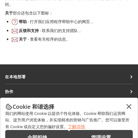
间。
关于
部分还包含以下图标：
帮助
- 打开我们应用程序帮助中心的网页，
反馈和支持
- 联系我们的支持团队，
关于
- 查看有关程序的信息。
在本地部署
文档
协作
协作空间
针对贡献者
Cookie 和谐选择
获取最新资讯
工作区
针对翻译人员
我们的网站使用 Cookie 以提供个性化体验。Cookie 帮助我们运营网
博客
连接器
站、提升用户浏览体验，并实现精准的营销与广告推广。您可以接受所
获取帮助
针对博主
了解详情
有 Cookie 或自定义您的偏好设置。
桌面应用程序
论坛
职位空缺
联系我们
全部拒绝
管理设置