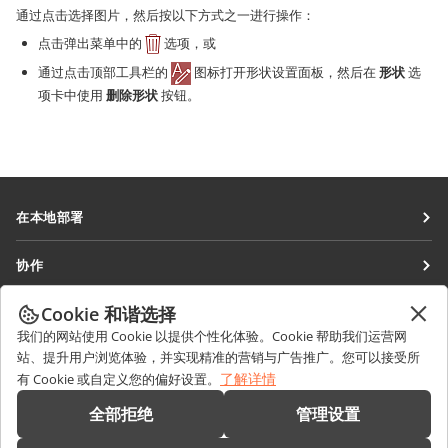
通过点击选择图片，然后按以下方式之一进行操作：
点击弹出菜单中的
选项，或
通过点击顶部工具栏的
图标打开形状设置面板，然后在
形状
选
项卡中使用
删除形状
按钮。
在本地部署
文档
协作
协作空间
针对贡献者
Cookie 和谐选择
获取最新资讯
工作区
针对翻译人员
我们的网站使用 Cookie 以提供个性化体验。Cookie 帮助我们运营网
博客
连接器
站、提升用户浏览体验，并实现精准的营销与广告推广。您可以接受所
获取帮助
针对博主
了解详情
有 Cookie 或自定义您的偏好设置。
桌面应用程序
论坛
职位空缺
联系我们
全部拒绝
管理设置
移动应用程序
培训课程
销售相关问题
sales@onlyoffice.com