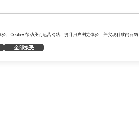
化体验。Cookie 帮助我们运营网站、提升用户浏览体验，并实现精准的营销
全部接受
获取帮助
者
论坛
人员
培训课程
网络研讨会
白皮书
资讯
支持联系表单
预约演示