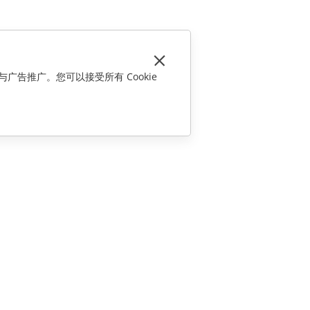
与广告推广。您可以接受所有 Cookie
联系我们
销售相关问题
sales@onlyoffice.com
合作伙伴咨询
partners@onlyoffice.com
媒体咨询
press@onlyoffice.com
请求回电