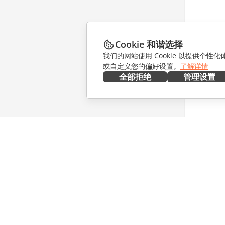
Cookie 和谐选择
我们的网站使用 Cookie 以提供个性
或自定义您的偏好设置。
了解详情
全部拒绝
管理设置
在本地部署
协作
文档
针对贡献
协作空间
针对翻译
工作区
针对博主
连接器
职位空缺
桌面应用程序
获取最新
移动应用程序