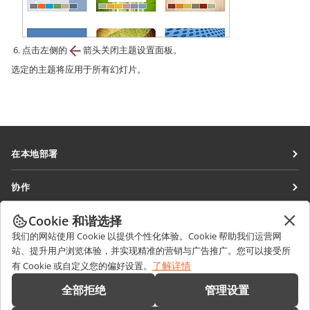
点击左侧的
箭头关闭主题设置面板。
选定的主题将应用于所有幻灯片。
在本地部署
文档
协作
协作空间
针对贡献者
Cookie 和谐选择
获取最新资讯
工作区
针对翻译人员
我们的网站使用 Cookie 以提供个性化体验。Cookie 帮助我们运营网
博客
连接器
站、提升用户浏览体验，并实现精准的营销与广告推广。您可以接受所
获取帮助
针对博主
了解详情
有 Cookie 或自定义您的偏好设置。
桌面应用程序
论坛
职位空缺
联系我们
全部拒绝
管理设置
移动应用程序
培训课程
销售相关问题
sales@onlyoffice.com