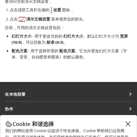
要访问当前演示文稿设置，
点击顶部工具栏右侧的
设置
图标，
点击
演示文稿设置
菜单项旁边的箭头。
目前，可用的演示文稿设置包括：
幻灯片大小
- 用于更改当前的
幻灯片大小
。默认幻灯片大小为
宽屏
(16:9)
，可以切换为
标准 (4:3)
。
配色方案
- 用于选择所需的
配色方案
。它允许更改幻灯片元素（字
体、背景、自动图形和图表）的默认颜色。
在本地部署
文档
协作
协作空间
针对贡献者
Cookie 和谐选择
获取最新资讯
工作区
针对翻译人员
我们的网站使用 Cookie 以提供个性化体验。Cookie 帮助我们运营网
博客
连接器