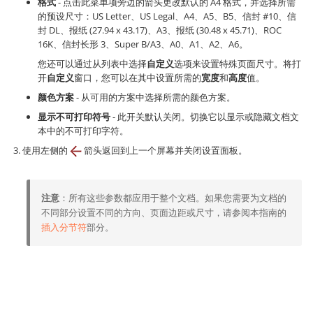
格式
- 点击此菜单项旁边的箭头更改默认的 A4 格式，并选择所需
的预设尺寸：US Letter、US Legal、A4、A5、B5、信封 #10、信
封 DL、报纸 (27.94 х 43.17)、A3、报纸 (30.48 х 45.71)、ROC
16K、信封长形 3、Super B/A3、A0、A1、A2、A6。
您还可以通过从列表中选择
自定义
选项来设置特殊页面尺寸。将打
开
自定义
窗口，您可以在其中设置所需的
宽度
和
高度
值。
颜色方案
- 从可用的方案中选择所需的颜色方案。
显示不可打印符号
- 此开关默认关闭。切换它以显示或隐藏文档文
本中的不可打印字符。
使用左侧的
箭头返回到上一个屏幕并关闭设置面板。
注意
：所有这些参数都应用于整个文档。如果您需要为文档的
不同部分设置不同的方向、页面边距或尺寸，请参阅本指南的
插入分节符
部分。