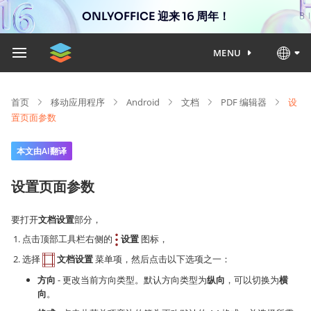
ONLYOFFICE 迎来 16 周年！
MENU
首页
移动应用程序
Android
文档
PDF 编辑器
设
置页面参数
本文由AI翻译
设置页面参数
要打开
文档设置
部分，
点击顶部工具栏右侧的
设置
图标，
选择
文档设置
菜单项，然后点击以下选项之一：
方向
- 更改当前方向类型。默认方向类型为
纵向
，可以切换为
横
向
。