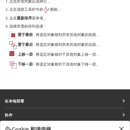
点击所需对象以选择它，
点击顶部工具栏中的
图标，
点击
重新排序
菜单项，
选择所需的排列选项：
置于最前
- 将选定对象移到所有其他对象的前面，
置于最后
- 将选定对象移到所有其他对象的后面，
上移一层
- 将选定对象相对于其他对象上移一层，
下移一层
- 将选定对象相对于其他对象下移一层。
在本地部署
文档
协作
协作空间
针对贡献者
Cookie 和谐选择
获取最新资讯
工作区