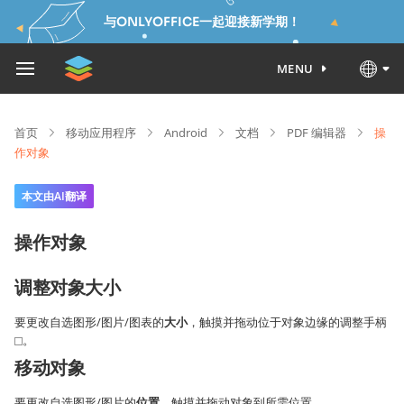
与ONLYOFFICE一起迎接新学期！
MENU
首页
移动应用程序
Android
文档
PDF 编辑器
操
作对象
本文由AI翻译
操作对象
调整对象大小
要更改自选图形/图片/图表的
大小
，触摸并拖动位于对象边缘的调整手柄
。
移动对象
要更改自选图形/图片的
位置
，触摸并拖动对象到所需位置。