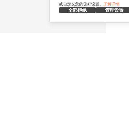
或自定义您的偏好设置。
了解详情
全部拒绝
管理设置
在本地部署
协作
文档
针对贡献
协作空间
针对翻译
工作区
针对博主
连接器
职位空缺
桌面应用程序
获取最新
移动应用程序
博客
ONLYOFFICE.COM