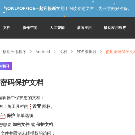
与ONLYOFFICE一起迎接新学期！
阅读专题文章，为开学做好准备。
文档
协作空间
人工智能
桌面应用
移动应用程序
移动应用程序
Android
文档
PDF 编辑器
使用密码保护文
AI翻译
密码保护文档
编辑器中保护您的文档：
右上角工具栏的
设置
图标。
保护
菜单选项。
您想要
加密文件
或
保护文档
。
文件并限制未经授权的访问：