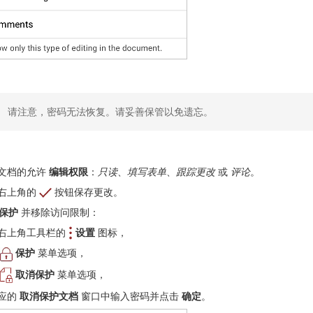
请注意，密码无法恢复。请妥善保管以免遗忘。
文档的允许
编辑权限
：
只读
、
填写表单
、
跟踪更改
或
评论
。
右上角的
按钮保存更改。
保护
并移除访问限制：
右上角工具栏的
设置
图标，
保护
菜单选项，
取消保护
菜单选项，
应的
取消保护文档
窗口中输入密码并点击
确定
。