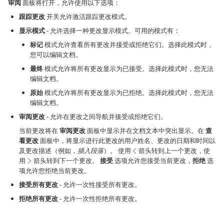
审阅
面板将打开，允许使用以下选项：
跟踪更改
开关允许激活跟踪更改模式。
显示模式
- 允许选择一种更改显示模式。可用的模式有：
标记
模式允许查看所有更改并接受或拒绝它们。选择此模式时，
您可以编辑文档。
最终
模式允许将所有更改显示为已接受。选择此模式时，您无法
编辑文档。
原始
模式允许将所有更改显示为已拒绝。选择此模式时，您无法
编辑文档。
审阅更改
- 允许在更改之间导航并接受或拒绝它们。
当前更改将在
审阅更改
面板中显示并在文档文本中突出显示。在
查
看更改
面板中，将显示进行此更改的用户姓名、更改的日期和时间以
及更改描述（例如，
插入段落
）。 使用
箭头转到上一个更改，使
用
箭头转到下一个更改。
接受
选项允许您接受当前更改，
拒绝
选
项允许您拒绝当前更改。
接受所有更改
- 允许一次性接受所有更改。
拒绝所有更改
- 允许一次性拒绝所有更改。