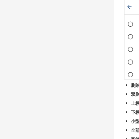
删
双
上
下
小
全