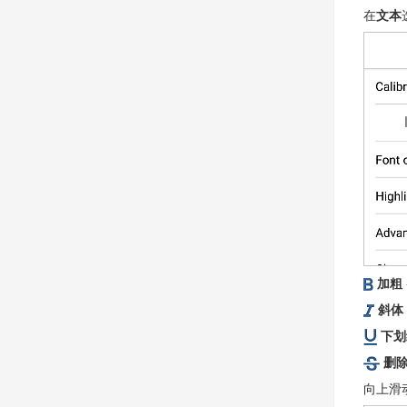
在
文本
加粗
斜体
下划
删
向上滑