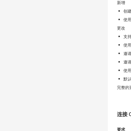
新增
创
使用 
更改
支持 
使用
邀请
邀
使用
默
完整的
连接 O
要求