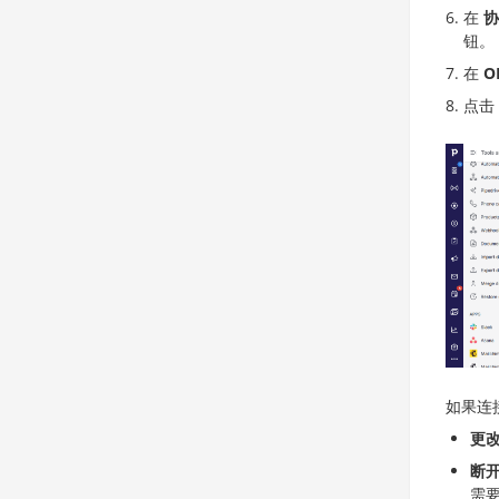
在
协
钮。
在
O
点击
如果连
更
断
需