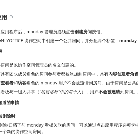
使用
应用程序后，monday 管理员必须点击
创建房间
按钮。
ONLYOFFICE 协作空间中创建一个公共房间，并分配两个标签：
monday
限
共房间是以协作空间管理员的名义创建的。
有具有团队成员角色的房间参与者都被添加到房间中，具有
内容创建者角
有
查看者
和
访客
角色的 monday 用户不会被邀请到房间。由于房间是
果看板与一组人共享（
“项目名称”中的每个人
），用户
不会被邀请
到房间。
知道的事情
被删除时
删除/归档了与 monday 看板关联的房间，可以通过点击应用程序选项卡
一个新的协作空间房间。