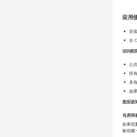
应用
安装
在 
访问权
公
所
具
如
您应该
当房间
如果您
板创建