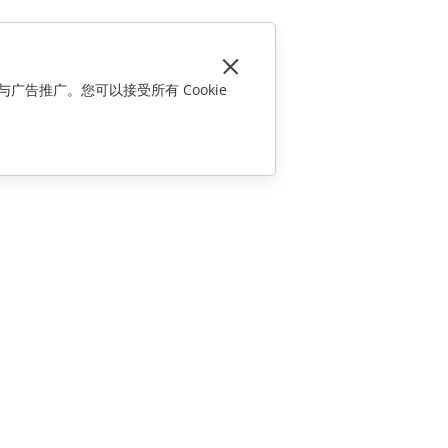
与广告推广。您可以接受所有 Cookie
联系我们
销售相关问题
sales@onlyoffice.com
合作伙伴咨询
partners@onlyoffice.com
媒体咨询
press@onlyoffice.com
请求回电