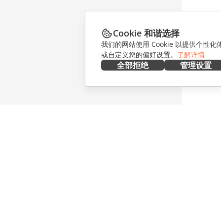
Cookie 和谐选择
我们的网站使用 Cookie 以提供个性
或自定义您的偏好设置。
了解详情
全部拒绝
管理设置
在本地部署
协作
文档
针对贡献
协作空间
针对翻译
工作区
针对博主
连接器
职位空缺
桌面应用程序
获取最新
移动应用程序
博客