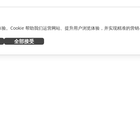
化体验。Cookie 帮助我们运营网站、提升用户浏览体验，并实现精准的营销
全部接受
获取帮助
者
论坛
人员
培训课程
网络研讨会
白皮书
资讯
支持联系表单
预约演示