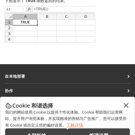
下图显示了
TRUE
函数返回的结果。
在本地部署
文档
协作
协作空间
针对贡献者
Cookie 和谐选择
获取最新资讯
工作区
针对翻译人员
我们的网站使用 Cookie 以提供个性化体验。Cookie 帮助我们运营网
博客
连接器
站、提升用户浏览体验，并实现精准的营销与广告推广。您可以接受所
获取帮助
针对博主
了解详情
有 Cookie 或自定义您的偏好设置。
桌面应用程序
论坛
职位空缺
联系我们