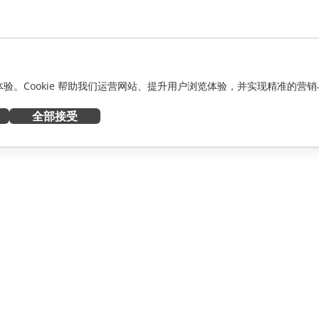
化体验。Cookie 帮助我们运营网站、提升用户浏览体验，并实现精准的营销
全部接受
获取帮助
者
论坛
人员
培训课程
网络研讨会
白皮书
资讯
支持联系表单
预约演示