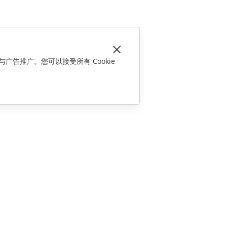
与广告推广。您可以接受所有 Cookie
联系我们
销售相关问题
sales@onlyoffice.com
合作伙伴咨询
partners@onlyoffice.com
媒体咨询
press@onlyoffice.com
请求回电