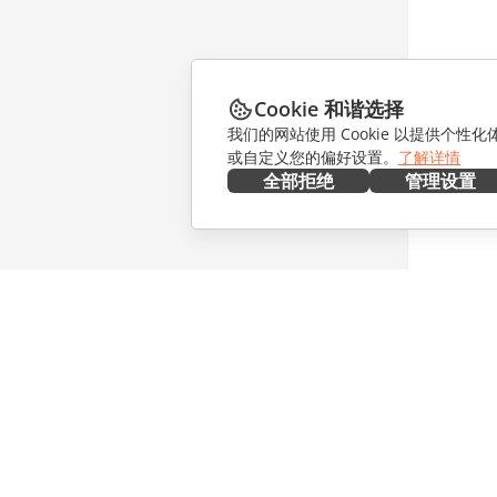
Cookie 和谐选择
我们的网站使用 Cookie 以提供个性
或自定义您的偏好设置。
了解详情
全部拒绝
管理设置
在本地部署
协作
文档
针对贡献
协作空间
针对翻译
工作区
针对博主
连接器
职位空缺
桌面应用程序
获取最新
移动应用程序