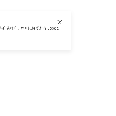
与广告推广。您可以接受所有 Cookie
联系我们
销售相关问题
sales@onlyoffice.com
合作伙伴咨询
partners@onlyoffice.com
媒体咨询
press@onlyoffice.com
请求回电