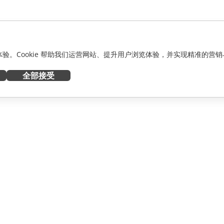
化体验。Cookie 帮助我们运营网站、提升用户浏览体验，并实现精准的营销
全部接受
获取帮助
者
论坛
人员
培训课程
网络研讨会
白皮书
资讯
支持联系表单
预约演示