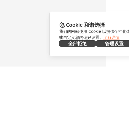
Cookie 和谐选择
我们的网站使用 Cookie 以提供个性
或自定义您的偏好设置。
了解详情
全部拒绝
管理设置
在本地部署
协作
文档
针对贡献
协作空间
针对翻译
工作区
针对博主
连接器
职位空缺
桌面应用程序
获取最新
移动应用程序