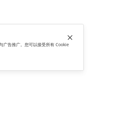
与广告推广。您可以接受所有 Cookie
联系我们
销售相关问题
sales@onlyoffice.com
合作伙伴咨询
partners@onlyoffice.com
媒体咨询
press@onlyoffice.com
请求回电