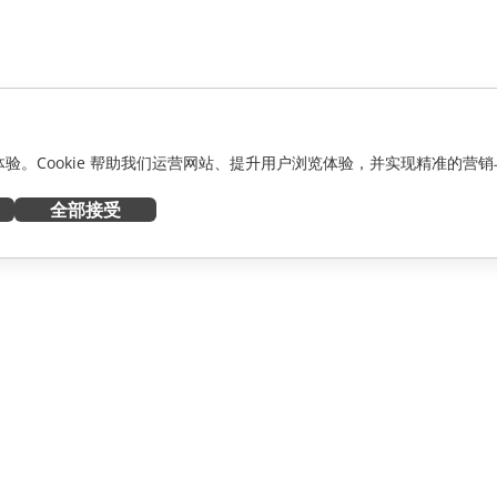
化体验。Cookie 帮助我们运营网站、提升用户浏览体验，并实现精准的营销
全部接受
获取帮助
者
论坛
人员
培训课程
网络研讨会
白皮书