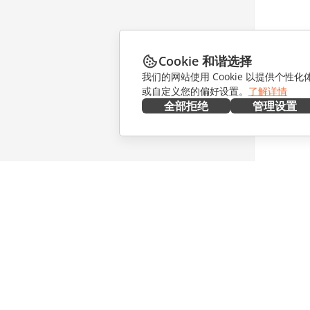
Cookie 和谐选择
我们的网站使用 Cookie 以提供个性
或自定义您的偏好设置。
了解详情
全部拒绝
管理设置
在本地部署
协作
文档
针对贡献
协作空间
针对翻译
工作区
针对博主
连接器
职位空缺
桌面应用程序
获取最新
移动应用程序