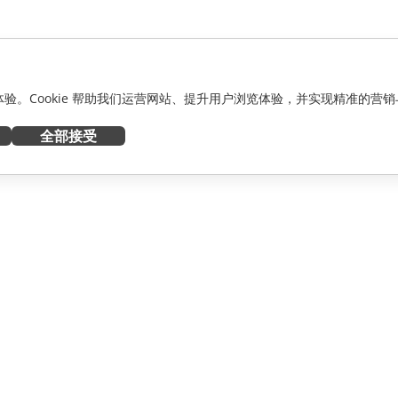
化体验。Cookie 帮助我们运营网站、提升用户浏览体验，并实现精准的营销
全部接受
获取帮助
者
论坛
人员
培训课程
网络研讨会
白皮书
资讯
支持联系表单
预约演示