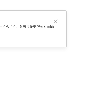
与广告推广。您可以接受所有 Cookie
联系我们
销售相关问题
sales@onlyoffice.com
合作伙伴咨询
partners@onlyoffice.com
媒体咨询
press@onlyoffice.com
请求回电