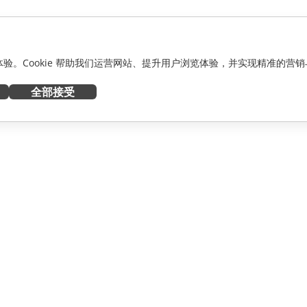
化体验。Cookie 帮助我们运营网站、提升用户浏览体验，并实现精准的营销
全部接受
获取帮助
者
论坛
人员
培训课程
网络研讨会
白皮书
资讯
支持联系表单
预约演示