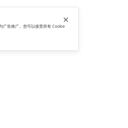
与广告推广。您可以接受所有 Cookie
联系我们
销售相关问题
sales@onlyoffice.com
合作伙伴咨询
partners@onlyoffice.com
媒体咨询
press@onlyoffice.com
请求回电