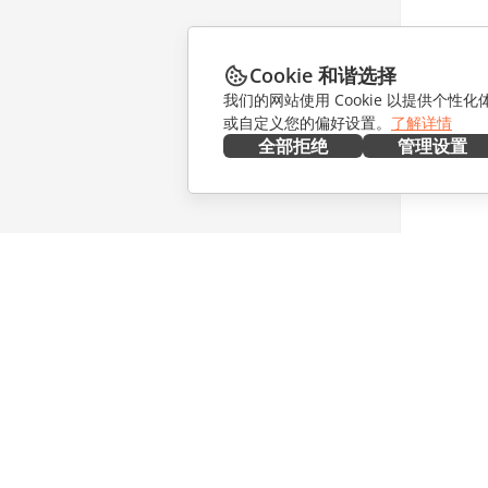
Cookie 和谐选择
我们的网站使用 Cookie 以提供个性
或自定义您的偏好设置。
了解详情
全部拒绝
管理设置
在本地部署
协作
文档
针对贡献
协作空间
针对翻译
工作区
针对博主
连接器
职位空缺
桌面应用程序
获取最新
移动应用程序
博客