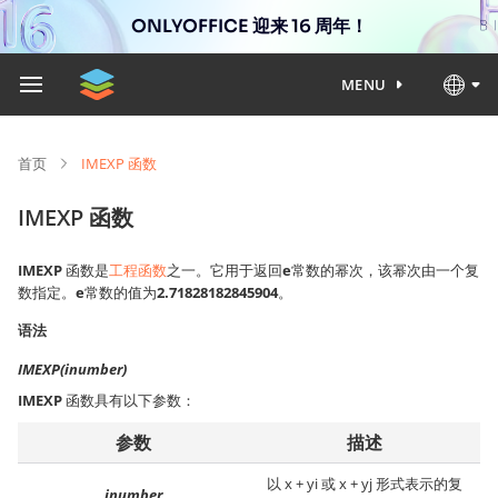
ONLYOFFICE 迎来 16 周年！
MENU
首页
IMEXP 函数
IMEXP 函数
IMEXP
函数是
工程函数
之一。它用于返回
e
常数的幂次，该幂次由一个复
数指定。
e
常数的值为
2.71828182845904
。
语法
IMEXP(inumber)
IMEXP
函数具有以下参数：
参数
描述
以 x + yi 或 x + yj 形式表示的复
inumber