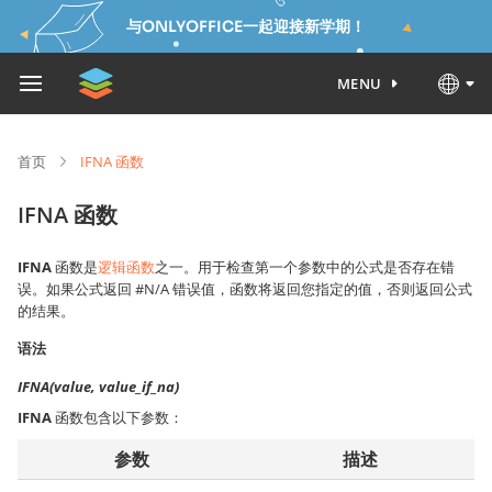
与ONLYOFFICE一起迎接新学期！
MENU
首页
IFNA 函数
IFNA 函数
IFNA
函数是
逻辑函数
之一。用于检查第一个参数中的公式是否存在错
误。如果公式返回 #N/A 错误值，函数将返回您指定的值，否则返回公式
的结果。
语法
IFNA(value, value_if_na)
IFNA
函数包含以下参数：
参数
描述