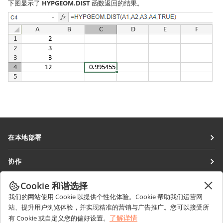
下图显示了
HYPGEOM.DIST
函数返回的结果。
在本地部署
文档
协作
协作空间
针对贡献者
Cookie 和谐选择
获取最新资讯
工作区
针对翻译人员
我们的网站使用 Cookie 以提供个性化体验。Cookie 帮助我们运营网
博客
连接器
站、提升用户浏览体验，并实现精准的营销与广告推广。您可以接受所
获取帮助
针对博主
了解详情
有 Cookie 或自定义您的偏好设置。
桌面应用程序