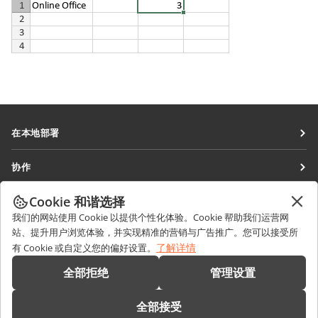
在本地部署
文档
协作
协作空间
针对贡献者
Cookie 和谐选择
获取最新资讯
工作区
针对翻译人员
我们的网站使用 Cookie 以提供个性化体验。Cookie 帮助我们运营网
博客
连接器
站、提升用户浏览体验，并实现精准的营销与广告推广。您可以接受所
获取帮助
针对博主
了解详情
有 Cookie 或自定义您的偏好设置。
桌面应用程序
论坛
职位空缺
联系我们
全部拒绝
管理设置
移动应用程序
培训课程
销售相关问题
sales@onlyoffice.com
onlyoffice.com
全部接受
网络研讨会
合作伙伴咨询
partners@onlyoffice.com