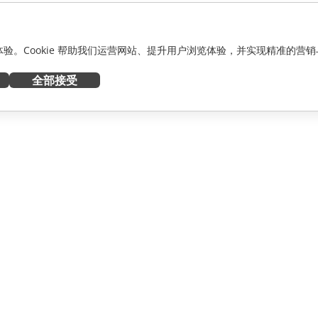
化体验。Cookie 帮助我们运营网站、提升用户浏览体验，并实现精准的营销
全部接受
获取帮助
者
论坛
人员
培训课程
网络研讨会
白皮书
资讯
支持联系表单
预约演示