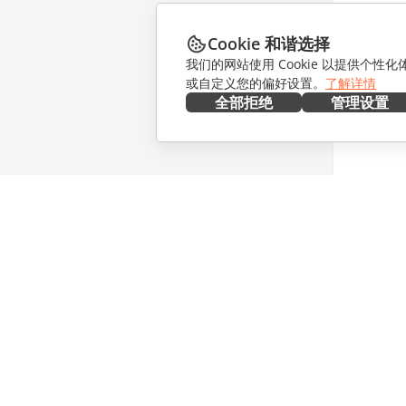
Cookie 和谐选择
我们的网站使用 Cookie 以提供个性
或自定义您的偏好设置。
了解详情
全部拒绝
管理设置
在本地部署
协作
文档
针对贡献
协作空间
针对翻译
工作区
针对博主
连接器
职位空缺
桌面应用程序
获取最新
移动应用程序
博客