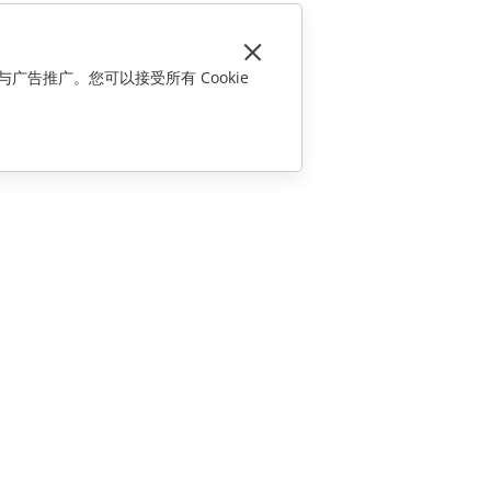
与广告推广。您可以接受所有 Cookie
联系我们
销售相关问题
sales@onlyoffice.com
合作伙伴咨询
partners@onlyoffice.com
媒体咨询
press@onlyoffice.com
请求回电