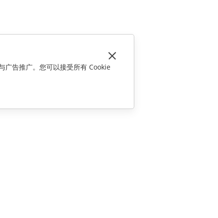
与广告推广。您可以接受所有 Cookie
联系我们
销售相关问题
sales@onlyoffice.com
合作伙伴咨询
partners@onlyoffice.com
媒体咨询
press@onlyoffice.com
请求回电