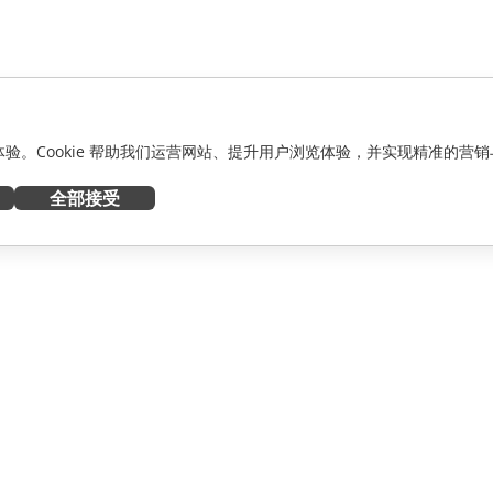
化体验。Cookie 帮助我们运营网站、提升用户浏览体验，并实现精准的营销
全部接受
获取帮助
者
论坛
人员
培训课程
网络研讨会
白皮书
资讯
支持联系表单