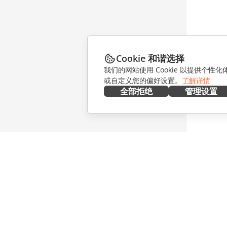
Cookie 和谐选择
我们的网站使用 Cookie 以提供个性
或自定义您的偏好设置。
了解详情
全部拒绝
管理设置
在本地部署
协作
文档
针对贡献
协作空间
针对翻译
工作区
针对博主
连接器
职位空缺
桌面应用程序
获取最新