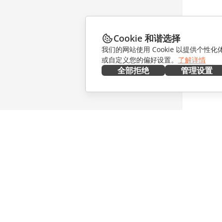
Cookie 和谐选择
我们的网站使用 Cookie 以提供个性
或自定义您的偏好设置。
了解详情
全部拒绝
管理设置
在本地部署
协作
文档
针对贡献
协作空间
针对翻译
工作区
针对博主
连接器
职位空缺
桌面应用程序
获取最新
移动应用程序
博客