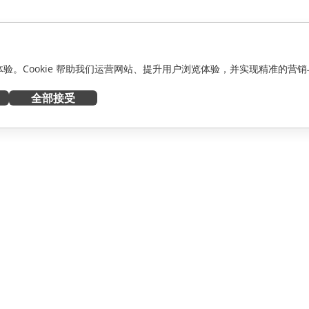
化体验。Cookie 帮助我们运营网站、提升用户浏览体验，并实现精准的营销
全部接受
获取帮助
者
论坛
人员
培训课程
网络研讨会
白皮书
资讯
支持联系表单
预约演示