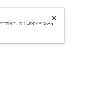
与广告推广。您可以接受所有 Cookie
联系我们
销售相关问题
sales@onlyoffice.com
合作伙伴咨询
partners@onlyoffice.com
媒体咨询
press@onlyoffice.com
请求回电