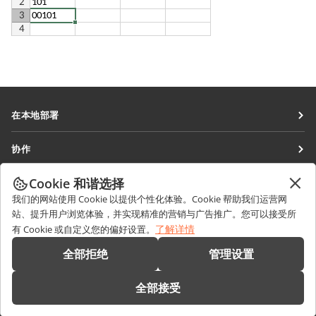
在本地部署
文档
协作
协作空间
针对贡献者
Cookie 和谐选择
获取最新资讯
工作区
针对翻译人员
我们的网站使用 Cookie 以提供个性化体验。Cookie 帮助我们运营网
博客
连接器
站、提升用户浏览体验，并实现精准的营销与广告推广。您可以接受所
获取帮助
针对博主
了解详情
有 Cookie 或自定义您的偏好设置。
桌面应用程序
论坛
职位空缺
联系我们
全部拒绝
管理设置
移动应用程序
培训课程
销售相关问题
sales@onlyoffice.com
onlyoffice.com
全部接受
网络研讨会
合作伙伴咨询
partners@onlyoffice.com
© Ascensio System SIA 2026。保留所有权利
白皮书