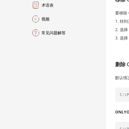
术语表
要移除 
视频
转到
选择
常见问题解答
选择
删除 O
默认情
C:\P
ONLYO
C:\P