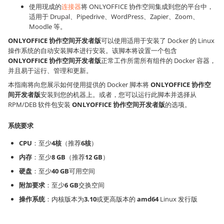
使用现成的
连接器
将 ONLYOFFICE 协作空间集成到您的平台中，
适用于 Drupal、Pipedrive、WordPress、Zapier、Zoom、
Moodle 等。
ONLYOFFICE 协作空间开发者版
可以使用适用于安装了 Docker 的 Linux
操作系统的自动安装脚本进行安装。该脚本将设置一个包含
ONLYOFFICE 协作空间开发者版
正常工作所需所有组件的 Docker 容器，
并且易于运行、管理和更新。
本指南将向您展示如何使用提供的 Docker 脚本将
ONLYOFFICE 协作空
间开发者版
安装到您的机器上。或者，您可以运行此脚本并选择从
RPM/DEB 软件包安装
ONLYOFFICE 协作空间开发者版
的选项。
系统要求
CPU
：至少
4核
（推荐
6核
）
内存
：至少
8 GB
（推荐
12 GB
）
硬盘
：至少
40 GB
可用空间
附加要求
：至少
6 GB
交换空间
操作系统
：内核版本为
3.10
或更高版本的
amd64
Linux 发行版