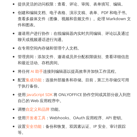
提供灵活的访问权限：查看、评论、审阅、表单填写、编辑。
创建和编辑文档、电子表格、演示文稿、表单、PDF 和电子书。
查看多媒体文件（图像、视频和音频文件）。处理 Markdown 文
件和图表。
邀请用户进行协作：在线编辑器内实时共同编辑、评论以及通过
聊天或视频通话进行沟通。
在专用空间内存储和管理个人文档。
管理房间：添加文件、邀请成员并分配权限级别、查看详细信息
和最近活动、存档房间。
将任何
AI 助手
连接到编辑器以提高效率并加快工作流程。
配置
集成功能
：连接外部服务和存储。目前，第三方存储仅可用
于执行备份。
使用
JavaScript SDK
将 ONLYOFFICE 协作空间或其部分嵌入到您
自己的 Web 应用程序中。
调整
自定义和品牌
功能。
使用
开发者工具
：Webhooks、OAuth 应用程序、API 密钥。
设置
安全功能
：备份和恢复、双因素认证、IP 安全、审计跟踪
等。