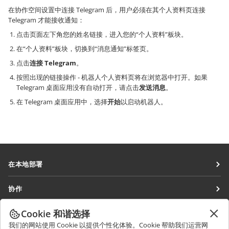
在协作空间设置中连接 Telegram 后，用户必须在其个人资料页连接
Telegram 才能接收通知：
点击页面左下角您的姓名链接，进入您的“个人资料”板块。
在“个人资料”板块，切换到“消息通知”标签页。
点击
连接 Telegram
。
按照出现的链接操作 - 机器人个人资料页将在浏览器中打开。如果
Telegram 桌面应用没有自动打开，请点击
发送消息
。
在 Telegram 桌面应用中，选择
开始
以启动机器人。
在本地部署
文档
协作
协作空间
针对贡献者
Cookie 和谐选择
获取最新资讯
工作区
针对翻译人员
我们的网站使用 Cookie 以提供个性化体验。Cookie 帮助我们运营网