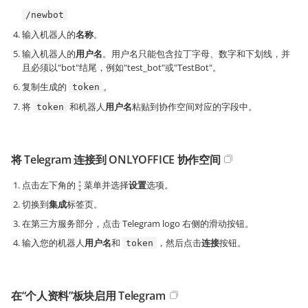
/newbot
输入机器人的
名称
。
输入机器人的
用户名
。用户名只能包含拉丁字母、数字和下划线，并
且必须以"bot"结尾，例如"test_bot"或"TestBot"。
复制生成的
。
token
将
和机器人
用户名
粘贴到协作空间对应的字段中。
token
将 Telegram 连接到 ONLYOFFICE 协作空间
点击左下角的
菜单并选择
设置
选项。
切换到
集成
标签页。
在第三方服务部分，点击 Telegram logo 右侧的滑动按钮。
输入您的机器人
用户名
和
，然后点击
连接
按钮。
token
在“个人资料”板块启用 Telegram