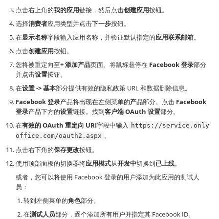
点击右上角的
我的应用
链接，然后点击
创建应用
按钮。
选择
消费者
应用类型并点击
下一步
按钮。
在
显示名称
字段输入应用名称，并验证默认指定的
应用联系邮箱
。
点击
创建应用
按钮。
您将被重定向至
+ 添加产品
页面。将鼠标悬停在
Facebook 登录
部分
并点击
设置
按钮。
在
设置 -> 基本
部分提供有效的隐私政策 URL 和数据删除信息。
Facebook 登录
产品将出现在左侧菜单的
产品
部分。点击
Facebook
登录
产品下方的
设置
链接。找到
客户端 OAuth 设置
部分。
在
有效的 OAuth 重定向 URI
字段中输入
https://service.only
。
office.com/oauth2.aspx
点击右下角的
保存更改
按钮。
使用顶部面板的切换器将
应用模式
从
开发中
切换到
已上线
。
或者，您可以将使用 Facebook 登录的用户添加为此应用的测试人
员：
转到左侧菜单的
角色
部分。
在
测试人员
部分，逐个添加所有用户并指定其 Facebook ID。