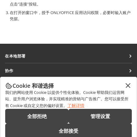
点击"连接"按钮。
在打开的窗口中，授予 ONLYOFFICE 应用访问权限，必要时输入账户
凭据。
在本地部署
文档
协作
协作空间
针对贡献者
Cookie 和谐选择
获取最新资讯
工作区
针对翻译人员
我们的网站使用 Cookie 以提供个性化体验。Cookie 帮助我们运营网
博客
连接器
站、提升用户浏览体验，并实现精准的营销与广告推广。您可以接受所
获取帮助
针对博主
了解详情
有 Cookie 或自定义您的偏好设置。
桌面应用程序
论坛
职位空缺
联系我们
全部拒绝
管理设置
移动应用程序
培训课程
销售相关问题
sales@onlyoffice.com
onlyoffice.com
全部接受
网络研讨会
合作伙伴咨询
partners@onlyoffice.com
© Ascensio System SIA 2026。保留所有权利