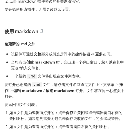
点击 markdown 插件旁边的开关以激活它。
要开始使用该插件，无需更改默认设置。
使用 markdown
创建新的 .md 文件
该插件可通过
文档
部分或所选房间中的
操作
按钮 ->
更多
访问。
当您点击
创建 markdown
时，会出现一个弹出窗口，您可以在其中
更改/输入文件名。
一个新的
文件将出现在文件列表中。
.md
要打开已创建的
文件，请点击文件名或通过文件上下文菜单 ->
操
.md
作
->
编辑 markdown
/
预览 markdown
打开。文件将在同一标签页中
打开。
要返回到文件列表，
如果文件是为编辑而打开的：点击
保存并关闭
或点击编辑窗口右侧的
关闭图标。如果您尝试关闭包含未保存更改的文件，将会出现警告。
如果文件是为查看而打开的：点击查看窗口右侧的关闭图标。