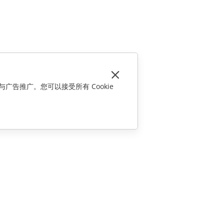
与广告推广。您可以接受所有 Cookie
联系我们
销售相关问题
sales@onlyoffice.com
合作伙伴咨询
partners@onlyoffice.com
媒体咨询
press@onlyoffice.com