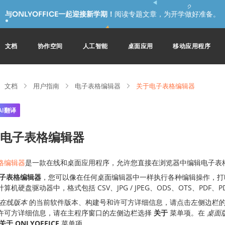
与ONLYOFFICE一起迎接新学期！
阅读专题文章，为开学做好准备。
文档
协作空间
人工智能
桌面应用
移动应用程序
文档
用户指南
电子表格编辑器
关于电子表格编辑器
AI翻译
电子表格编辑器
格编辑器
是一款在线和桌面应用程序，允许您直接在浏览器中编辑电子表
子表格编辑器
，您可以像在任何桌面编辑器中一样执行各种编辑操作，打
算机硬盘驱动器中，格式包括 CSV、JPG / JPEG、ODS、OTS、PDF、PDF
在线版本
的当前软件版本、构建号和许可方详细信息，请点击左侧边栏
许可方详细信息，请在主程序窗口的左侧边栏选择
关于
菜单项。在
桌面
关于 ONLYOFFICE
菜单项。